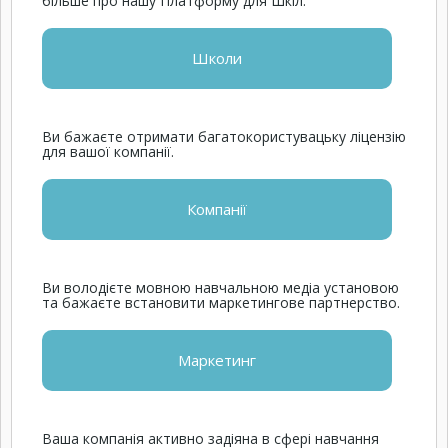
більше про нашу Платформу для Шкіл.
Школи
Ви бажаєте отримати багатокористувацьку ліцензію
для вашої компанії.
Компанії
Ви володієте мовною навчальною медіа установою
та бажаєте встановити маркетингове партнерство.
Маркетинг
Ваша компанія активно задіяна в сфері навчання