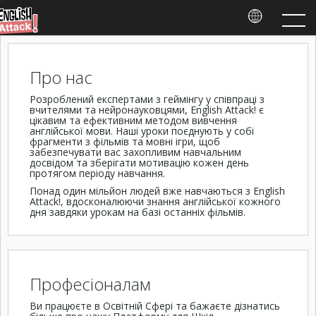
Про нас
Розроблений експертами з геймінгу у співпраці з
вчителями та нейронауковцями, English Attack! є
цікавим та ефективним методом вивчення
англійської мови. Наші уроки поєднують у собі
фрагменти з фільмів та мовні ігри, щоб
забезпечувати вас захопливим навчальним
досвідом та зберігати мотивацію кожен день
протягом періоду навчання.
Понад один мільйон людей вже навчаються з English
Attack!, вдосконалюючи знання англійської кожного
дня завдяки урокам на базі останніх фільмів.
Професіоналам
Ви працюєте в Освітній Сфері та бажаєте дізнатись