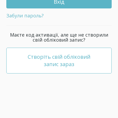
для
свого
Забули пароль?
облікового
запису;
він
Маєте код активації, але ще не створили
повинен
свій обліковий запис?
складатися
зі
щонайменше
Створіть свій обліковий
5
запис зараз
символів.