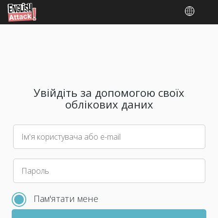
Увійдіть за допомогою своїх
облікових даних
Ім'я користувача або e-mail
Оберіть,
Пароль
будь
ласка,
Пам'ятати мене
новий
пароль